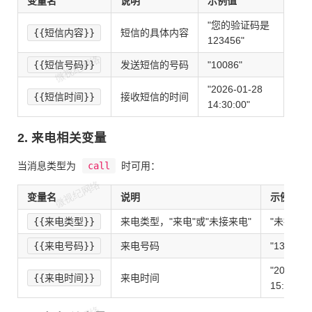
变量名
说明
示例值
"您的验证码是
{{短信内容}}
短信的具体内容
123456"
{{短信号码}}
发送短信的号码
"10086"
"2026-01-28
{{短信时间}}
接收短信的时间
14:30:00"
2. 来电相关变量
当消息类型为
call
时可用：
变量名
说明
示例值
{{来电类型}}
来电类型，"来电"或"未接来电"
"未接来电
{{来电号码}}
来电号码
"138001
"2026-01
{{来电时间}}
来电时间
15:45:00