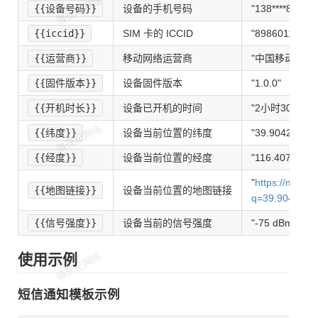
{{设备号码}}
设备的手机号码
"138****8888"
{{iccid}}
SIM 卡的 ICCID
"89860112345
{{运营商}}
移动网络运营商
"中国移动"
{{固件版本}}
设备固件版本
"1.0.0"
{{开机时长}}
设备已开机的时间
"2小时30分钟"
{{纬度}}
设备当前位置的纬度
"39.9042"
{{经度}}
设备当前位置的经度
"116.4074"
"
https://maps.
{{地图链接}}
设备当前位置的地图链接
q=39.9042,116
{{信号强度}}
设备当前的信号强度
"-75 dBm"
使用示例
短信通知模板示例