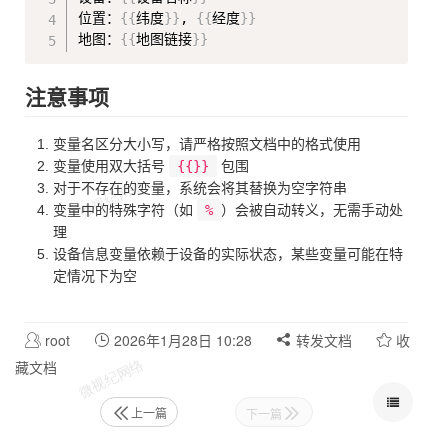
位置：
{
{
纬度
}
}
, 
{
{
经度
}
}
地图：
{
{
地图链接
}
}
注意事项
变量名区分大小写，请严格按照文档中的格式使用
变量使用双大括号
{{}}
包围
对于不存在的变量，系统会将其替换为空字符串
变量中的特殊字符（如
%
）会被自动转义，无需手动处
理
设备信息变量依赖于设备的实际状态，某些变量可能在特
定情况下为空
root
2026年1月28日 10:28
转发文档
收
藏文档
上一篇
下一篇